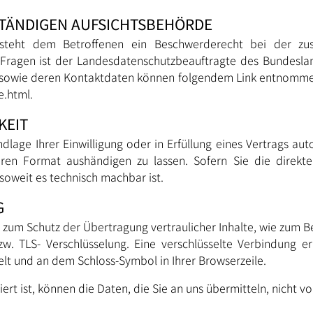
STÄNDIGEN AUFSICHTSBEHÖRDE
e steht dem Betroffenen ein Beschwerderecht bei der zus
n Fragen ist der Landesdatenschutzbeauftragte des Bundesla
en sowie deren Kontaktdaten können folgendem Link entnom
e.html
.
KEIT
dlage Ihrer Einwilligung oder in Erfüllung eines Vertrags aut
aren Format aushändigen zu lassen. Sofern Sie die direk
 soweit es technisch machbar ist.
G
 zum Schutz der Übertragung vertraulicher Inhalte, wie zum Be
zw. TLS- Verschlüsselung. Eine verschlüsselte Verbindung e
selt und an dem Schloss-Symbol in Ihrer Browserzeile.
ert ist, können die Daten, die Sie an uns übermitteln, nicht v